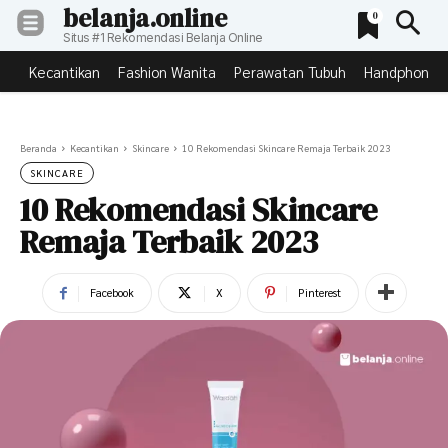
belanja.online
0
Situs #1 Rekomendasi Belanja Online
Kecantikan
Fashion Wanita
Perawatan Tubuh
Handphone &
Beranda
Kecantikan
Skincare
10 Rekomendasi Skincare Remaja Terbaik 2023
SKINCARE
10 Rekomendasi Skincare
Remaja Terbaik 2023
Facebook
X
Pinterest