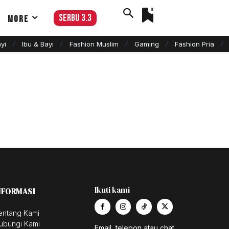
0
serbu 3.3
More
yi
Ibu & Bayi
Fashion Muslim
Gaming
Fashion Pria
Ikuti kami
NFORMASI
entang Kami
ubungi Kami
Email, telepon atau chat