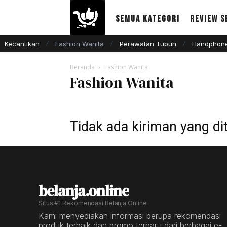
Semua Kategori
Review S
Kecantikan
Fashion Wanita
Perawatan Tubuh
Handphone
Beranda
Fashion Wanita
Fashion Wanita
Tidak ada kiriman yang di
belanja.online
Situs #1 Rekomendasi Belanja Online
Kami menyediakan informasi berupa rekomendasi
produk terbaik dan promo terbaru dari berbagai e-