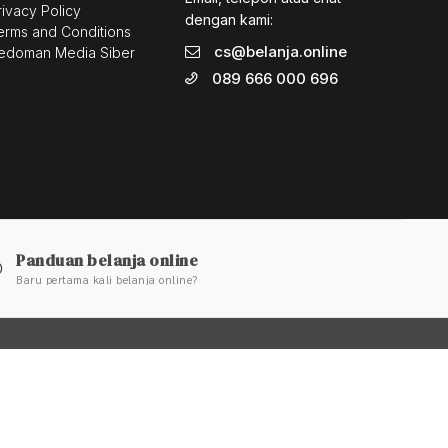
rivacy Policy
dengan kami:
erms and Conditions
cs@belanja.online
edoman Media Siber
089 666 000 696
Panduan belanja online
Baru pertama kali belanja online?