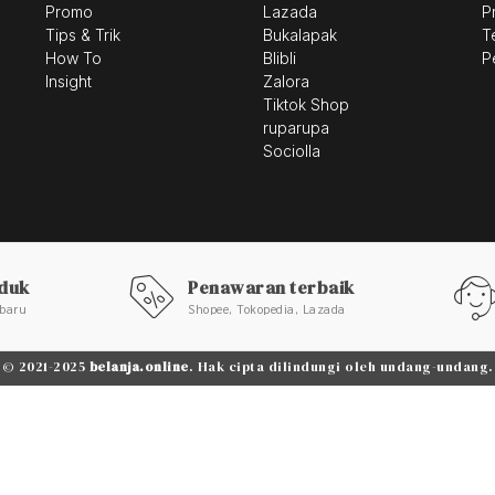
Promo
Lazada
P
Tips & Trik
Bukalapak
T
How To
Blibli
P
Insight
Zalora
Tiktok Shop
ruparupa
Sociolla
duk
Penawaran terbaik
rbaru
Shopee, Tokopedia, Lazada
© 2021-2025
belanja.online
. Hak cipta dilindungi oleh undang-undang.