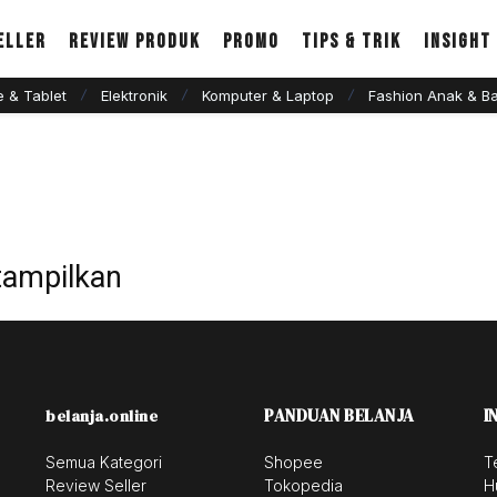
eller
Review Produk
Promo
Tips & Trik
Insight
 & Tablet
Elektronik
Komputer & Laptop
Fashion Anak & Ba
tampilkan
PANDUAN BELANJA
I
belanja.online
Semua Kategori
Shopee
T
Review Seller
Tokopedia
H