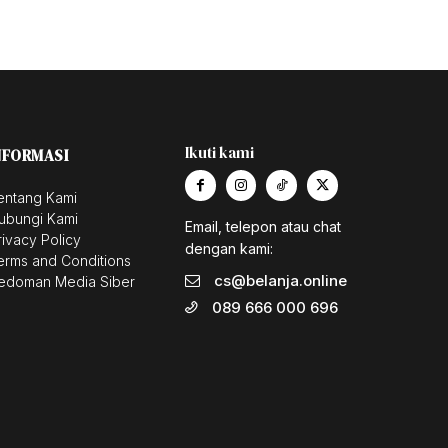
Ikuti kami
NFORMASI
entang Kami
ubungi Kami
Email, telepon atau chat
rivacy Policy
dengan kami:
erms and Conditions
cs@belanja.online
edoman Media Siber
089 666 000 696