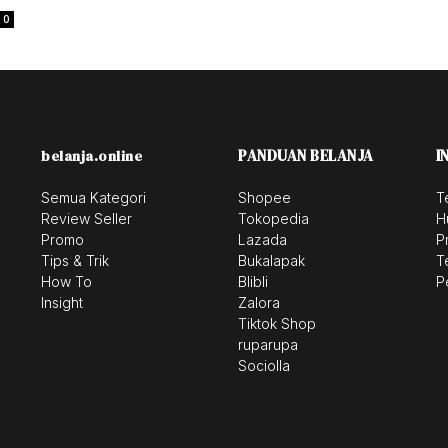
0
PANDUAN BELANJA
I
belanja.online
Semua Kategori
Shopee
T
Review Seller
Tokopedia
H
Promo
Lazada
P
Tips & Trik
Bukalapak
T
How To
Blibli
P
Insight
Zalora
Tiktok Shop
ruparupa
Sociolla