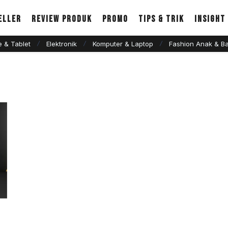
eller
Review Produk
Promo
Tips & Trik
Insight
 & Tablet
Elektronik
Komputer & Laptop
Fashion Anak & Ba