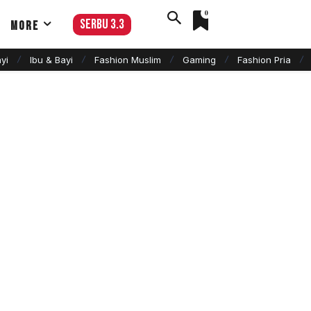
0
serbu 3.3
More
yi
Ibu & Bayi
Fashion Muslim
Gaming
Fashion Pria