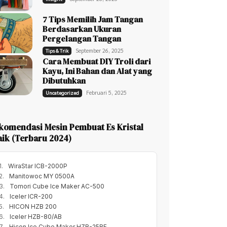
7 Tips Memilih Jam Tangan
Berdasarkan Ukuran
Pergelangan Tangan
September 26, 2025
Tips & Trik
Cara Membuat DIY Troli dari
Kayu, Ini Bahan dan Alat yang
Dibutuhkan
Februari 5, 2025
Uncategorized
komendasi Mesin Pembuat Es Kristal
ik (Terbaru 2024)
WiraStar ICB-2000P
Manitowoc MY 0500A
Tomori Cube Ice Maker AC-500
Iceler ICR-200
HICON HZB 200
Iceler HZB-80/AB
Hicon Ice Cube Maker HZB-25BF