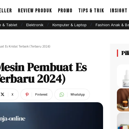
eller
Review Produk
Promo
Tips & Trik
Insight
 & Tablet
Elektronik
Komputer & Laptop
Fashion Anak & Ba
t Es Kristal Terbaik (Terbaru 2024)
Pi
Mesin Pembuat Es
Terbaru 2024)
X
Pinterest
WhatsApp