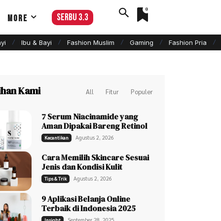
0
serbu 3.3
More
yi
Ibu & Bayi
Fashion Muslim
Gaming
Fashion Pria
lihan Kami
All
Fitur
Populer
7 Serum Niacinamide yang
Aman Dipakai Bareng Retinol
Agustus 2, 2026
Kecantikan
Cara Memilih Skincare Sesuai
Jenis dan Kondisi Kulit
Agustus 2, 2026
Tips & Trik
9 Aplikasi Belanja Online
Terbaik di Indonesia 2025
September 28, 2025
Insight