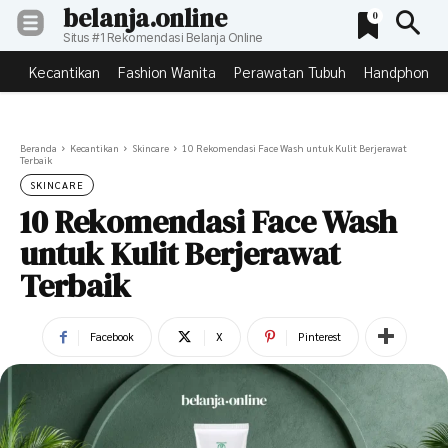
belanja.online
0
Situs #1 Rekomendasi Belanja Online
Kecantikan
Fashion Wanita
Perawatan Tubuh
Handphone &
Beranda
Kecantikan
Skincare
10 Rekomendasi Face Wash untuk Kulit Berjerawat
Terbaik
SKINCARE
10 Rekomendasi Face Wash
untuk Kulit Berjerawat
Terbaik
Facebook
X
Pinterest