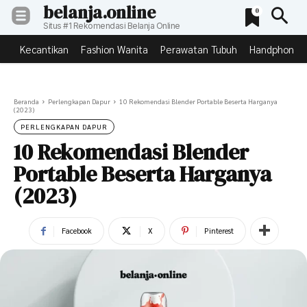
belanja.online
0
Situs #1 Rekomendasi Belanja Online
Kecantikan
Fashion Wanita
Perawatan Tubuh
Handphone &
Beranda
Perlengkapan Dapur
10 Rekomendasi Blender Portable Beserta Harganya
(2023)
PERLENGKAPAN DAPUR
10 Rekomendasi Blender
Portable Beserta Harganya
(2023)
Facebook
X
Pinterest