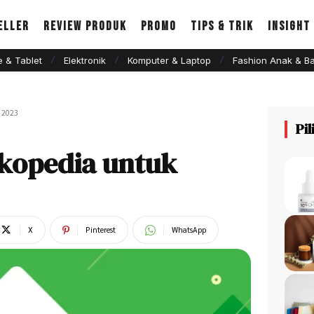
eller
Review Produk
Promo
Tips & Trik
Insight
 & Tablet
Elektronik
Komputer & Laptop
Fashion Anak & Ba
 2023
Pi
okopedia untuk
X
Pinterest
WhatsApp