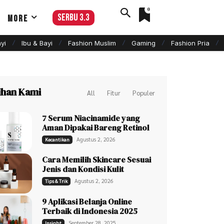
0
serbu 3.3
More
yi
Ibu & Bayi
Fashion Muslim
Gaming
Fashion Pria
lihan Kami
All
Fitur
Populer
7 Serum Niacinamide yang
Aman Dipakai Bareng Retinol
Agustus 2, 2026
Kecantikan
Cara Memilih Skincare Sesuai
Jenis dan Kondisi Kulit
Agustus 2, 2026
Tips & Trik
9 Aplikasi Belanja Online
Terbaik di Indonesia 2025
September 28, 2025
Insight