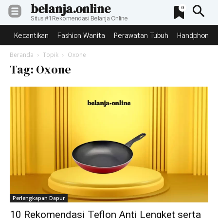
belanja.online
0
Situs #1 Rekomendasi Belanja Online
Kecantikan
Fashion Wanita
Perawatan Tubuh
Handphone &
Beranda
Topik
Oxone
Tag: Oxone
Perlengkapan Dapur
10 Rekomendasi Teflon Anti Lengket serta