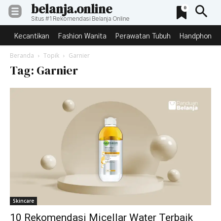
belanja.online
0
Situs #1 Rekomendasi Belanja Online
Kecantikan
Fashion Wanita
Perawatan Tubuh
Handphone &
Beranda
Topik
Garnier
Tag: Garnier
Skincare
10 Rekomendasi Micellar Water Terbaik