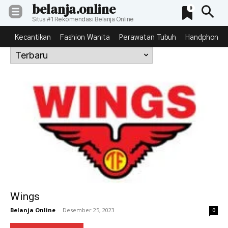
belanja.online
0
Situs #1 Rekomendasi Belanja Online
Kecantikan
Fashion Wanita
Perawatan Tubuh
Handphone &
Wings
Belanja Online
-
Desember 25, 2023
0